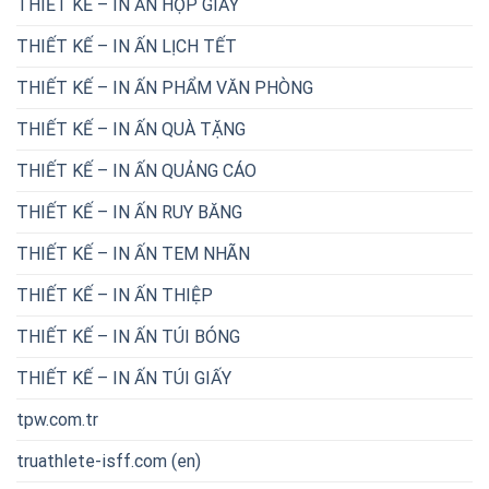
THIẾT KẾ – IN ẤN HỘP GIẤY
THIẾT KẾ – IN ẤN LỊCH TẾT
THIẾT KẾ – IN ẤN PHẨM VĂN PHÒNG
THIẾT KẾ – IN ẤN QUÀ TẶNG
THIẾT KẾ – IN ẤN QUẢNG CÁO
THIẾT KẾ – IN ẤN RUY BĂNG
THIẾT KẾ – IN ẤN TEM NHÃN
THIẾT KẾ – IN ẤN THIỆP
THIẾT KẾ – IN ẤN TÚI BÓNG
THIẾT KẾ – IN ẤN TÚI GIẤY
tpw.com.tr
truathlete-isff.com (en)