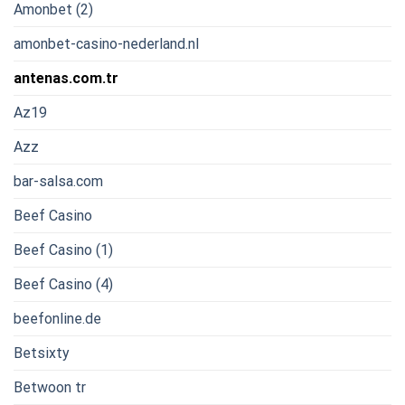
Amonbet (2)
amonbet-casino-nederland.nl
antenas.com.tr
Az19
Azz
bar-salsa.com
Beef Casino
Beef Casino (1)
Beef Casino (4)
beefonline.de
Betsixty
Betwoon tr