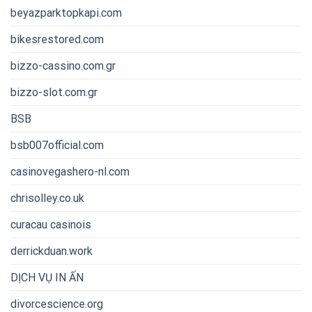
beyazparktopkapi.com
bikesrestored.com
bizzo-cassino.com.gr
bizzo-slot.com.gr
BSB
bsb007official.com
casinovegashero-nl.com
chrisolley.co.uk
curacau casinois
derrickduan.work
DỊCH VỤ IN ẤN
divorcescience.org