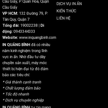
Cầu Giấy, P. Quan Hoa, Quận
DỊCH VỤ IN ẤN
Cầu Giấy
KIẾN THỨC
VP HCM:
132 Đường 79, P.
LIÊN HỆ
Tân Quy, Quận 7
Tổng đài:
19002238
| Di
động:
0943344333
Website:
www.inquangbinh.com
IN QUẢNG BÌNH
đã có nhiều
năm kinh nghiệm trong lĩnh
vực in ấn. Nhờ đầu tư dây
chuyền sản xuất, máy móc
thiết bị hiện đại từ đó đảm
bảo các tiêu chí:
* Giá thành cạnh tranh
* Chất lượng đảm bảo
* Tốc độ nhanh
* Dịch vụ chuyên nghiệp
IN QUẢNG BÌNH
tự tin mang