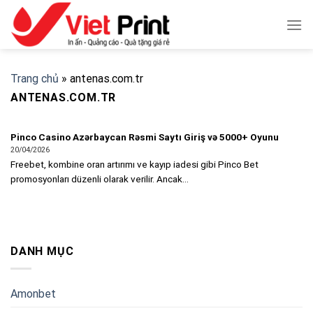
Skip
to
content
Trang chủ
»
antenas.com.tr
ANTENAS.COM.TR
Pinco Casino Azərbaycan Rəsmi Saytı Giriş və 5000+ Oyunu
20/04/2026
Freebet, kombine oran artırımı ve kayıp iadesi gibi Pinco Bet
promosyonları düzenli olarak verilir. Ancak...
DANH MỤC
Amonbet