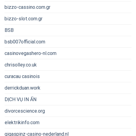
bizzo-cassino.com.gr
bizzo-slot.com.gr
BSB
bsb007official.com
casinovegashero-nl.com
chrisolley.co.uk
curacau casinois
derrickduan.work
DỊCH VỤ IN ẤN
divorcescience.org
elektrikinfo.com
gigaspinz-casino-nederland.nl