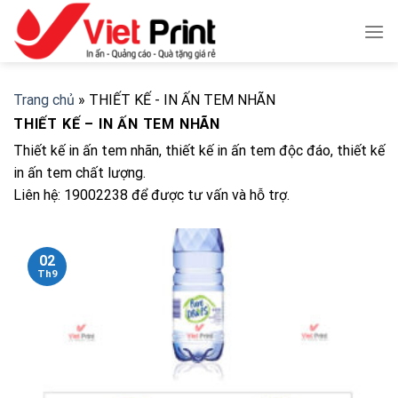
Skip
to
content
Trang chủ
»
THIẾT KẾ - IN ẤN TEM NHÃN
THIẾT KẾ – IN ẤN TEM NHÃN
Thiết kế in ấn tem nhãn, thiết kế in ấn tem độc đáo, thiết kế
in ấn tem chất lượng.
Liên hệ: 19002238 để được tư vấn và hỗ trợ.
02
Th9