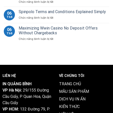
ở
Chức năng bình luận bị tắt
:
Politique
Avantages,
de
Spinpolo Terms and Conditions Explained Simply
Inconvénients
06
Conversion
et
Th8
ở
Chức năng bình luận bị tắt
des
Alternatives
Spinpolo
Devises
Terms
Maximizing Wwin Casino No Deposit Offers
de
06
and
Rivo
Without Chargebacks
Th8
Conditions
Casino
ở
Chức năng bình luận bị tắt
Explained
Maximizing
Simply
Wwin
Casino
No
Deposit
Offers
Without
Chargebacks
LIÊN HỆ
VỀ CHÚNG TÔI
IN QUẢNG BÌNH
TRANG CHỦ
VP Hà Nội:
29/155 Đường
MẪU SẢN PHẨM
Cầu Giấy, P. Quan Hoa, Quận
DỊCH VỤ IN ẤN
Cầu Giấy
KIẾN THỨC
VP HCM:
132 Đường 79, P.