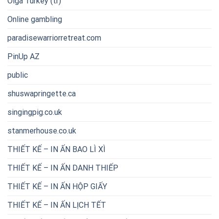
Olga Turkey (tr)
Online gambling
paradisewarriorretreat.com
PinUp AZ
public
shuswapringette.ca
singingpig.co.uk
stanmerhouse.co.uk
THIẾT KẾ – IN ẤN BAO LÌ XÌ
THIẾT KẾ – IN ẤN DANH THIẾP
THIẾT KẾ – IN ẤN HỘP GIẤY
THIẾT KẾ – IN ẤN LỊCH TẾT