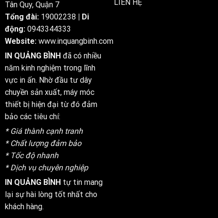
LIÊN HỆ
Tân Quy, Quận 7
Tổng đài:
19002238
| Di
động:
0943344333
Website:
www.inquangbinh.com
IN QUẢNG BÌNH
đã có nhiều
năm kinh nghiệm trong lĩnh
vực in ấn. Nhờ đầu tư dây
chuyền sản xuất, máy móc
thiết bị hiện đại từ đó đảm
bảo các tiêu chí:
* Giá thành cạnh tranh
* Chất lượng đảm bảo
* Tốc độ nhanh
* Dịch vụ chuyên nghiệp
IN QUẢNG BÌNH
tự tin mang
lại sự hài lòng tốt nhất cho
khách hàng.