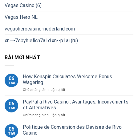
Vegas Casino (6)
Vegas Hero NL
vegasherocasino-nederland.com
xn—-7sbyhieficn7a1d.xn--p1ai (ru)
BÀI MỚI NHẤT
How Kenspin Calculates Welcome Bonus
06
Wagering
Th8
ở
Chức năng bình luận bị tắt
How
Kenspin
PayPal à Rivo Casino : Avantages, Inconvénients
06
Calculates
et Alternatives
Th8
Welcome
ở
Chức năng bình luận bị tắt
Bonus
PayPal
Wagering
à
Politique de Conversion des Devises de Rivo
06
Rivo
Casino
Th8
Casino