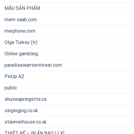
MẪU SẢN PHẨM
mem-saab.com
merphone.com
Olga Turkey (tr)
Online gambling
paradisewarriorretreat.com
PinUp AZ
public
shuswapringette.ca
singingpig.co.uk
stanmerhouse.co.uk
THIẾT KẾ – IN ẤN BAO LÌ XÌ