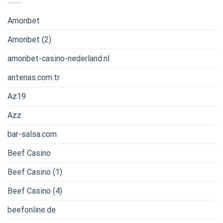
Amonbet
Amonbet (2)
amonbet-casino-nederland.nl
antenas.com.tr
Az19
Azz
bar-salsa.com
Beef Casino
Beef Casino (1)
Beef Casino (4)
beefonline.de