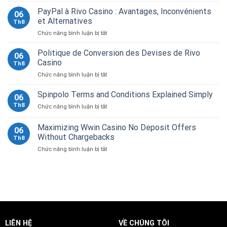
Kenspin
PayPal à Rivo Casino : Avantages, Inconvénients
06
Calculates
et Alternatives
Th8
Welcome
ở
Chức năng bình luận bị tắt
Bonus
PayPal
Wagering
à
Politique de Conversion des Devises de Rivo
06
Rivo
Casino
Th8
Casino
ở
Chức năng bình luận bị tắt
:
Politique
Avantages,
de
Spinpolo Terms and Conditions Explained Simply
Inconvénients
06
Conversion
et
Th8
ở
Chức năng bình luận bị tắt
des
Alternatives
Spinpolo
Devises
Terms
Maximizing Wwin Casino No Deposit Offers
de
06
and
Rivo
Without Chargebacks
Th8
Conditions
Casino
ở
Chức năng bình luận bị tắt
Explained
Maximizing
Simply
Wwin
Casino
No
Deposit
Offers
Without
Chargebacks
LIÊN HỆ
VỀ CHÚNG TÔI