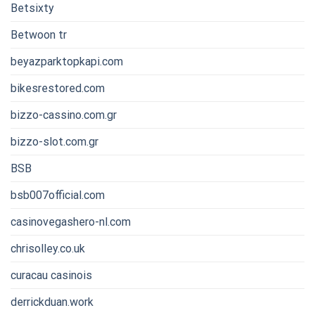
Betsixty
Betwoon tr
beyazparktopkapi.com
bikesrestored.com
bizzo-cassino.com.gr
bizzo-slot.com.gr
BSB
bsb007official.com
casinovegashero-nl.com
chrisolley.co.uk
curacau casinois
derrickduan.work