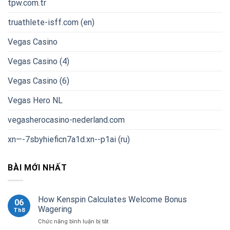
tpw.com.tr
truathlete-isff.com (en)
Vegas Casino
Vegas Casino (4)
Vegas Casino (6)
Vegas Hero NL
vegasherocasino-nederland.com
xn—-7sbyhieficn7a1d.xn--p1ai (ru)
BÀI MỚI NHẤT
How Kenspin Calculates Welcome Bonus
06
Wagering
Th8
ở
Chức năng bình luận bị tắt
How