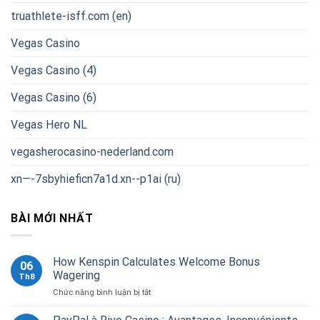
truathlete-isff.com (en)
Vegas Casino
Vegas Casino (4)
Vegas Casino (6)
Vegas Hero NL
vegasherocasino-nederland.com
xn—-7sbyhieficn7a1d.xn--p1ai (ru)
BÀI MỚI NHẤT
How Kenspin Calculates Welcome Bonus
06
Wagering
Th8
ở
Chức năng bình luận bị tắt
How
Kenspin