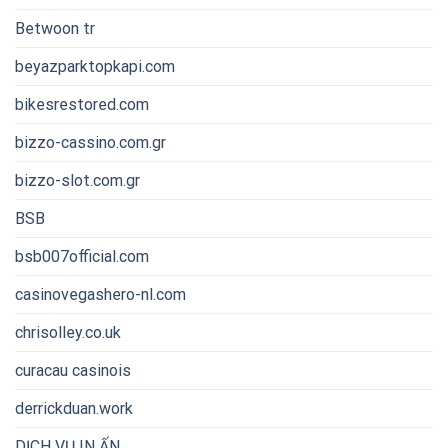
Betwoon tr
beyazparktopkapi.com
bikesrestored.com
bizzo-cassino.com.gr
bizzo-slot.com.gr
BSB
bsb007official.com
casinovegashero-nl.com
chrisolley.co.uk
curacau casinois
derrickduan.work
DỊCH VỤ IN ẤN