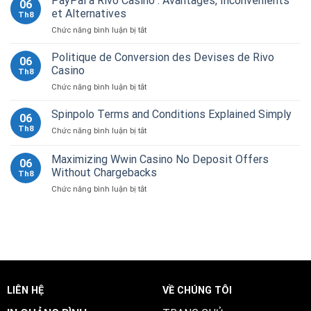
PayPal à Rivo Casino : Avantages, Inconvénients
06
Calculates
et Alternatives
Th8
Welcome
ở
Chức năng bình luận bị tắt
Bonus
PayPal
Wagering
à
Politique de Conversion des Devises de Rivo
06
Rivo
Casino
Th8
Casino
ở
Chức năng bình luận bị tắt
:
Politique
Avantages,
de
Spinpolo Terms and Conditions Explained Simply
Inconvénients
06
Conversion
et
Th8
ở
Chức năng bình luận bị tắt
des
Alternatives
Spinpolo
Devises
Terms
Maximizing Wwin Casino No Deposit Offers
de
06
and
Rivo
Without Chargebacks
Th8
Conditions
Casino
ở
Chức năng bình luận bị tắt
Explained
Maximizing
Simply
Wwin
Casino
No
Deposit
Offers
Without
Chargebacks
LIÊN HỆ
VỀ CHÚNG TÔI