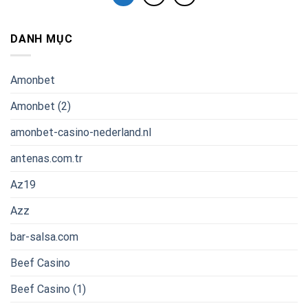
DANH MỤC
Amonbet
Amonbet (2)
amonbet-casino-nederland.nl
antenas.com.tr
Az19
Azz
bar-salsa.com
Beef Casino
Beef Casino (1)