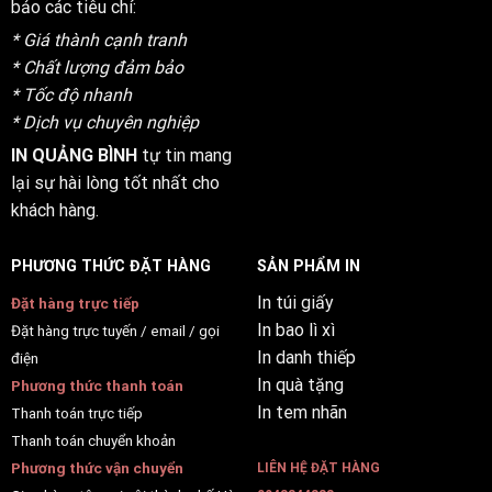
bảo các tiêu chí:
* Giá thành cạnh tranh
* Chất lượng đảm bảo
* Tốc độ nhanh
* Dịch vụ chuyên nghiệp
IN QUẢNG BÌNH
tự tin mang
lại sự hài lòng tốt nhất cho
khách hàng.
PHƯƠNG THỨC ĐẶT HÀNG
SẢN PHẨM IN
In túi giấy
Đặt hàng trực tiếp
In bao lì xì
Đặt hàng trực tuyến / email / gọi
In danh thiếp
điện
In quà tặng
Phương thức thanh toán
In tem nhãn
Thanh toán trực tiếp
Thanh toán chuyển khoản
Phương thức vận chuyển
LIÊN HỆ ĐẶT HÀNG