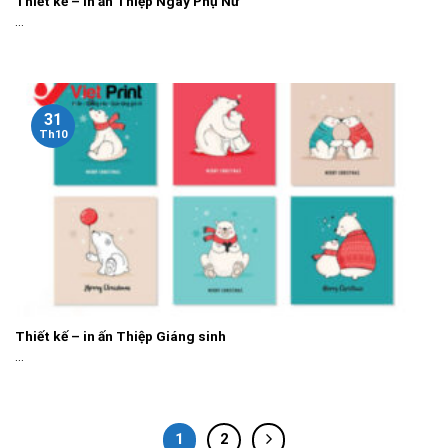
Thiết kế – in ấn Thiệp Ngày Phụ Nữ
...
31
Th10
Thiết kế – in ấn Thiệp Giáng sinh
...
1
2