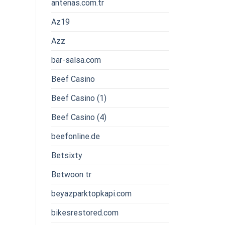
antenas.com.tr
Az19
Azz
bar-salsa.com
Beef Casino
Beef Casino (1)
Beef Casino (4)
beefonline.de
Betsixty
Betwoon tr
beyazparktopkapi.com
bikesrestored.com