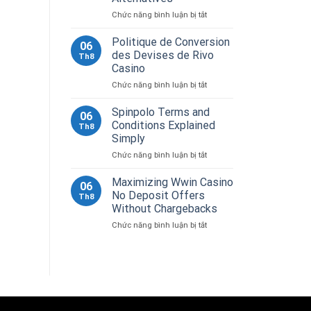
Wagering
ở
Chức năng bình luận bị tắt
PayPal
à
Politique de Conversion
06
Rivo
des Devises de Rivo
Th8
Casino
Casino
:
ở
Chức năng bình luận bị tắt
Avantages,
Politique
Inconvénients
de
et
Spinpolo Terms and
06
Conversion
Alternatives
Conditions Explained
Th8
des
Simply
Devises
ở
Chức năng bình luận bị tắt
de
Spinpolo
Rivo
Terms
Casino
Maximizing Wwin Casino
06
and
No Deposit Offers
Th8
Conditions
Without Chargebacks
Explained
ở
Chức năng bình luận bị tắt
Simply
Maximizing
Wwin
Casino
No
Deposit
Offers
Without