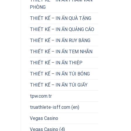
PHÒNG
THIẾT KẾ – IN ẤN QUÀ TẶNG
THIẾT KẾ – IN ẤN QUẢNG CÁO
THIẾT KẾ – IN ẤN RUY BĂNG
THIẾT KẾ – IN ẤN TEM NHÃN
THIẾT KẾ – IN ẤN THIỆP
THIẾT KẾ – IN ẤN TÚI BÓNG
THIẾT KẾ – IN ẤN TÚI GIẤY
tpw.com.tr
truathlete-isff.com (en)
Vegas Casino
Vegas Casino (4)