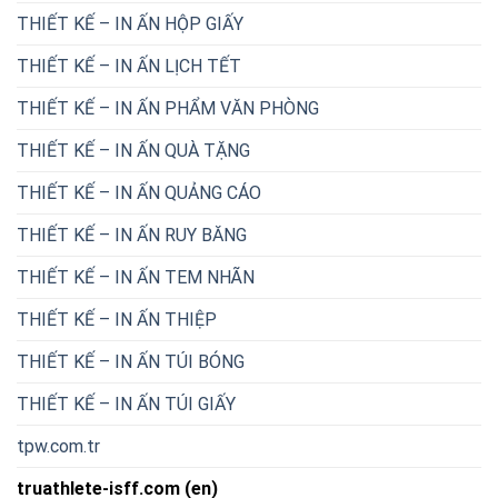
THIẾT KẾ – IN ẤN HỘP GIẤY
THIẾT KẾ – IN ẤN LỊCH TẾT
THIẾT KẾ – IN ẤN PHẨM VĂN PHÒNG
THIẾT KẾ – IN ẤN QUÀ TẶNG
THIẾT KẾ – IN ẤN QUẢNG CÁO
THIẾT KẾ – IN ẤN RUY BĂNG
THIẾT KẾ – IN ẤN TEM NHÃN
THIẾT KẾ – IN ẤN THIỆP
THIẾT KẾ – IN ẤN TÚI BÓNG
THIẾT KẾ – IN ẤN TÚI GIẤY
tpw.com.tr
truathlete-isff.com (en)