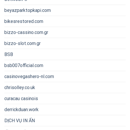
beyazparktopkapi.com
bikesrestored.com
bizzo-cassino.com.gr
bizzo-slot.com.gr
BSB
bsb007official.com
casinovegashero-nl.com
chrisolley.co.uk
curacau casinois
derrickduan.work
DỊCH VỤ IN ẤN