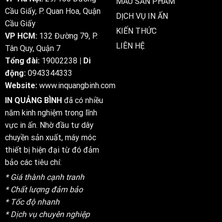
MẪU SẢN PHẨM
Cầu Giấy, P. Quan Hoa, Quận
DỊCH VỤ IN ẤN
Cầu Giấy
KIẾN THỨC
VP HCM:
132 Đường 79, P.
LIÊN HỆ
Tân Quy, Quận 7
Tổng đài:
19002238
| Di
động:
0943344333
Website:
www.inquangbinh.com
IN QUẢNG BÌNH
đã có nhiều
năm kinh nghiệm trong lĩnh
vực in ấn. Nhờ đầu tư dây
chuyền sản xuất, máy móc
thiết bị hiện đại từ đó đảm
bảo các tiêu chí:
* Giá thành cạnh tranh
* Chất lượng đảm bảo
* Tốc độ nhanh
* Dịch vụ chuyên nghiệp