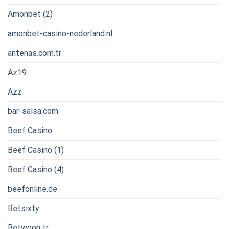
Amonbet (2)
amonbet-casino-nederland.nl
antenas.com.tr
Az19
Azz
bar-salsa.com
Beef Casino
Beef Casino (1)
Beef Casino (4)
beefonline.de
Betsixty
Betwoon tr