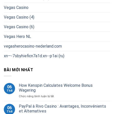
Vegas Casino
Vegas Casino (4)
Vegas Casino (6)
Vegas Hero NL
vegasherocasino-nederland.com
xn—-7sbyhieficn7a1d.xn--p1ai (ru)
BÀI MỚI NHẤT
How Kenspin Calculates Welcome Bonus
06
Wagering
Th8
ở
Chức năng bình luận bị tắt
How
Kenspin
PayPal à Rivo Casino : Avantages, Inconvénients
06
Calculates
et Alternatives
Th8
Welcome