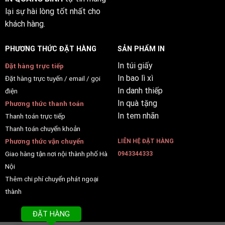
lại sự hài lòng tốt nhất cho
khách hàng.
PHƯƠNG THỨC ĐẶT HÀNG
SẢN PHẨM IN
In túi giấy
Đặt hàng trực tiếp
In bao lì xì
Đặt hàng trực tuyến / email / gọi
In danh thiếp
điện
In quà tặng
Phương thức thanh toán
In tem nhãn
Thanh toán trực tiếp
Thanh toán chuyển khoản
Phương thức vận chuyển
LIÊN HỆ ĐẶT HÀNG
Giao hàng tận nơi nội thành phố Hà
0943344333
Nội
Thêm chi phí chuyển phát ngoại
thành
ĐẶT HÀNG