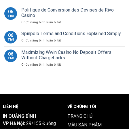
PayPal
Wagering
à
Politique de Conversion des Devises de Rivo
06
Rivo
Casino
Th8
Casino
ở
Chức năng bình luận bị tắt
:
Politique
Avantages,
de
Spinpolo Terms and Conditions Explained Simply
Inconvénients
06
Conversion
et
Th8
ở
Chức năng bình luận bị tắt
des
Alternatives
Spinpolo
Devises
Terms
Maximizing Wwin Casino No Deposit Offers
de
06
and
Rivo
Without Chargebacks
Th8
Conditions
Casino
ở
Chức năng bình luận bị tắt
Explained
Maximizing
Simply
Wwin
Casino
No
Deposit
Offers
Without
Chargebacks
LIÊN HỆ
VỀ CHÚNG TÔI
IN QUẢNG BÌNH
TRANG CHỦ
VP Hà Nội:
29/155 Đường
MẪU SẢN PHẨM