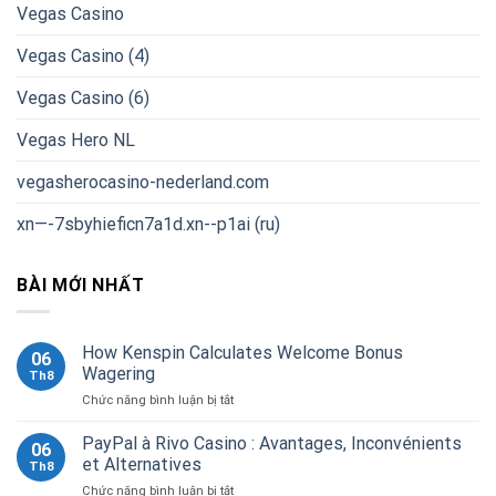
Vegas Casino
Vegas Casino (4)
Vegas Casino (6)
Vegas Hero NL
vegasherocasino-nederland.com
xn—-7sbyhieficn7a1d.xn--p1ai (ru)
BÀI MỚI NHẤT
How Kenspin Calculates Welcome Bonus
06
Wagering
Th8
ở
Chức năng bình luận bị tắt
How
Kenspin
PayPal à Rivo Casino : Avantages, Inconvénients
06
Calculates
et Alternatives
Th8
Welcome
ở
Chức năng bình luận bị tắt
Bonus