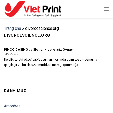
Skip
to
content
Trang chủ
»
divorcescience.org
DIVORCESCIENCE.ORG
PINCO CASINOda Slotlar » Ücretsiz Oynayın
13/05/2026
Beləliklə, istifadəçi sabit oyunların yanında daim təzə məzmunla
qarşılaşır və bu da uzunmüddətli marağı qorumağa...
DANH MỤC
Amonbet