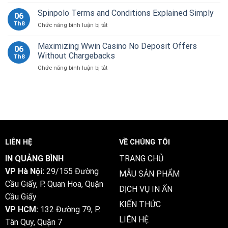
Politique
Avantages,
de
Spinpolo Terms and Conditions Explained Simply
Inconvénients
06
Conversion
et
Th8
ở
Chức năng bình luận bị tắt
des
Alternatives
Spinpolo
Devises
Terms
Maximizing Wwin Casino No Deposit Offers
de
06
and
Rivo
Without Chargebacks
Th8
Conditions
Casino
ở
Chức năng bình luận bị tắt
Explained
Maximizing
Simply
Wwin
Casino
No
Deposit
Offers
Without
Chargebacks
LIÊN HỆ
VỀ CHÚNG TÔI
IN QUẢNG BÌNH
TRANG CHỦ
VP Hà Nội:
29/155 Đường
MẪU SẢN PHẨM
Cầu Giấy, P. Quan Hoa, Quận
DỊCH VỤ IN ẤN
Cầu Giấy
KIẾN THỨC
VP HCM:
132 Đường 79, P.
LIÊN HỆ
Tân Quy, Quận 7