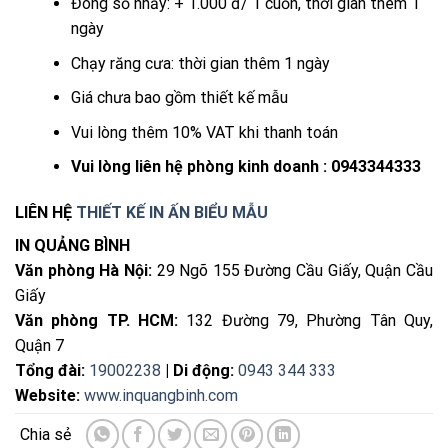
Đóng số nhảy: + 1.000 đ/ 1 cuốn, thời gian thêm 1
ngày
Chạy răng cưa: thời gian thêm 1 ngày
Giá chưa bao gồm thiết kế mẫu
Vui lòng thêm 10% VAT khi thanh toán
Vui lòng liên hệ phòng kinh doanh : 0943344333
LIÊN HỆ
THIẾT KẾ IN ẤN BIỂU MẪU
IN QUẢNG BÌNH
Văn phòng Hà Nội:
29 Ngõ 155 Đường Cầu Giấy, Quận Cầu
Giấy
Văn phòng TP. HCM:
132 Đường 79, Phường Tân Quy,
Quận 7
Tổng đài:
19002238
| Di động:
0943 344 333
Website:
www.inquangbinh.com