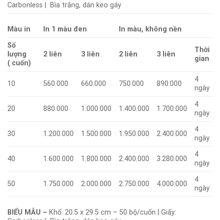
Carbonless | Bìa trắng, dán keo gáy
Màu in
In 1 màu đen
In màu, không nền
Số
Thời
lượng
2 liên
3 liên
2 liên
3 liên
gian
( cuốn)
4
10
560.000
660.000
750.000
890.000
ngày
4
20
880.000
1.000.000
1.400.000
1.700.000
ngày
4
30
1.200.000
1.500.000
1.950.000
2.400.000
ngày
4
40
1.600.000
1.800.000
2.400.000
3.280.000
ngày
4
50
1.750.000
2.000.000
2.750.000
4.000.000
ngày
BIỂU MẪU –
Khổ: 20.5 x 29.5 cm – 50 bộ/cuốn | Giấy: