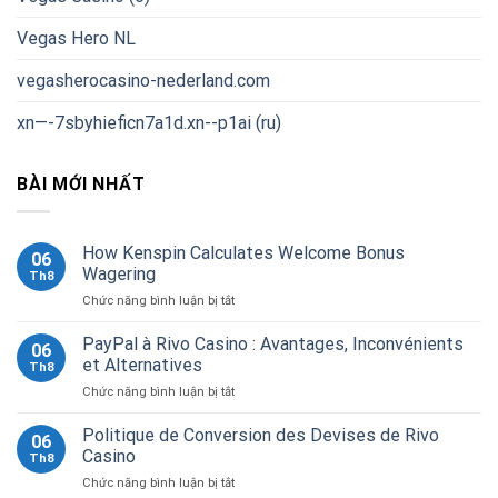
Vegas Hero NL
vegasherocasino-nederland.com
xn—-7sbyhieficn7a1d.xn--p1ai (ru)
BÀI MỚI NHẤT
How Kenspin Calculates Welcome Bonus
06
Wagering
Th8
ở
Chức năng bình luận bị tắt
How
Kenspin
PayPal à Rivo Casino : Avantages, Inconvénients
06
Calculates
et Alternatives
Th8
Welcome
ở
Chức năng bình luận bị tắt
Bonus
PayPal
Wagering
à
Politique de Conversion des Devises de Rivo
06
Rivo
Casino
Th8
Casino
ở
Chức năng bình luận bị tắt
: