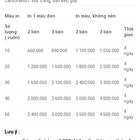
Carbonless | Bìa trắng, dán keo gáy
Màu in
In 1 màu đen
In màu, không nền
Số
Thời
lượng
2 liên
3 liên
2 liên
3 liên
gian
( cuốn)
4
10
660.000
890.000
1.100.000
1.550.000
ngày
4
20
1.200.000
1.600.000
1.800.000
2.500.000
ngày
4
30
1.650.000
2.100.000
2.400.000
3.300.000
ngày
4
40
2.000.000
2.600.000
3.000.000
4.000.000
ngày
4
50
2.400.000
3.000.000
3.500.000
4.500.000
ngày
Lưu ý :