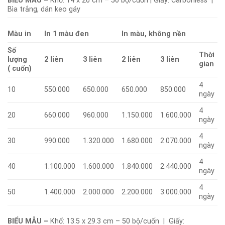
BIỂU MẪU –
Khổ: 14 x 20 cm – 50 bộ/cuốn | Giấy: Carbonless |
Bìa trắng, dán keo gáy
Màu in
In 1 màu đen
In màu, không nền
Số
Thời
lượng
2 liên
3 liên
2 liên
3 liên
gian
( cuốn)
4
10
550.000
650.000
650.000
850.000
ngày
4
20
660.000
960.000
1.150.000
1.600.000
ngày
4
30
990.000
1.320.000
1.680.000
2.070.000
ngày
4
40
1.100.000
1.600.000
1.840.000
2.440.000
ngày
4
50
1.400.000
2.000.000
2.200.000
3.000.000
ngày
BIỂU MẪU –
Khổ: 13.5 x 29.3 cm – 50 bộ/cuốn | Giấy: