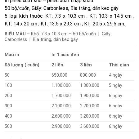
In phiếu xuất kho – phiếu xuất nhập khẩu
50 bộ/cuốn, Giấy: Carbonless, Bìa trắng, dán keo gáy
5 loại kích thước: KT: 7.3 x 10.3 cm ; KT: 10.3 x 14.5 cm ;
KT: 14 x 20 cm ; KT: 13.5 x 29.3 cm ; KT: 20.5 x 29.5 cm.
BIỂU MẪU –
Khổ: 7.3 x 10.3 cm – 50 bộ/cuốn | Giấy:
Carbonless | Bìa trắng, dán keo gáy
Màu in
In 1 màu đen
Số lượng ( cuốn)
2 liên
3 liên
Thời gian
50
650.000
800.000
4 ngày
100
1.100.000
1.300.000
5 ngày
200
1.700.000
1.900.000
6 ngày
300
2.100.000
2.700.000
6 ngày
400
2.600.000
3.200.000
6 ngày
500
2.900.000
3.600.000
6 ngày