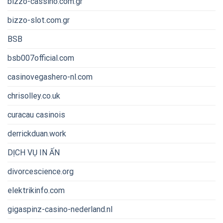
bizzo-cassino.com.gr
bizzo-slot.com.gr
BSB
bsb007official.com
casinovegashero-nl.com
chrisolley.co.uk
curacau casinois
derrickduan.work
DỊCH VỤ IN ẤN
divorcescience.org
elektrikinfo.com
gigaspinz-casino-nederland.nl