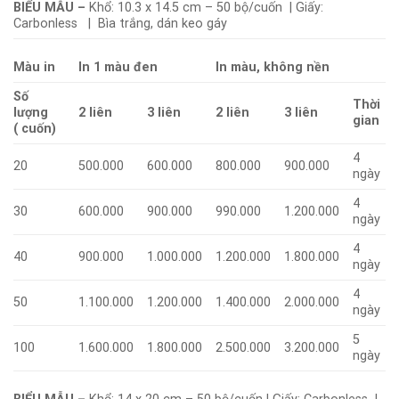
BIỂU MẪU –
Khổ: 10.3 x 14.5 cm – 50 bộ/cuốn | Giấy:
Carbonless | Bìa trắng, dán keo gáy
Màu in
In 1 màu đen
In màu, không nền
Số
Thời
lượng
2 liên
3 liên
2 liên
3 liên
gian
( cuốn)
4
20
500.000
600.000
800.000
900.000
ngày
4
30
600.000
900.000
990.000
1.200.000
ngày
4
40
900.000
1.000.000
1.200.000
1.800.000
ngày
4
50
1.100.000
1.200.000
1.400.000
2.000.000
ngày
5
100
1.600.000
1.800.000
2.500.000
3.200.000
ngày