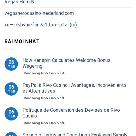
Vegas Hero NL
vegasherocasino-nederland.com
xn—-7sbyhieficn7a1d.xn--p1ai (ru)
BÀI MỚI NHẤT
How Kenspin Calculates Welcome Bonus
06
Wagering
Th8
ở
Chức năng bình luận bị tắt
How
Kenspin
PayPal à Rivo Casino : Avantages, Inconvénients
06
Calculates
et Alternatives
Th8
Welcome
ở
Chức năng bình luận bị tắt
Bonus
PayPal
Wagering
à
Politique de Conversion des Devises de Rivo
06
Rivo
Casino
Th8
Casino
ở
Chức năng bình luận bị tắt
:
Politique
Avantages,
de
Spinpolo Terms and Conditions Explained Simply
Inconvénients