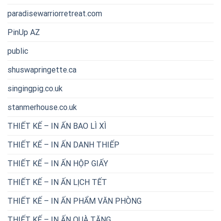
paradisewarriorretreat.com
PinUp AZ
public
shuswapringette.ca
singingpig.co.uk
stanmerhouse.co.uk
THIẾT KẾ – IN ẤN BAO LÌ XÌ
THIẾT KẾ – IN ẤN DANH THIẾP
THIẾT KẾ – IN ẤN HỘP GIẤY
THIẾT KẾ – IN ẤN LỊCH TẾT
THIẾT KẾ – IN ẤN PHẨM VĂN PHÒNG
THIẾT KẾ – IN ẤN QUÀ TẶNG