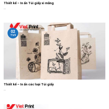
Thiết kế – In ấn Túi giấy xi măng
...
02
Th9
Thiết kế – In ấn các loại Túi giấy
...