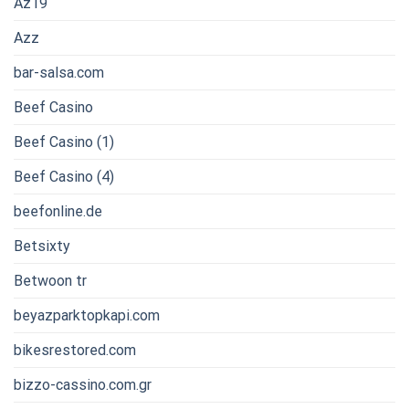
Az19
Azz
bar-salsa.com
Beef Casino
Beef Casino (1)
Beef Casino (4)
beefonline.de
Betsixty
Betwoon tr
beyazparktopkapi.com
bikesrestored.com
bizzo-cassino.com.gr