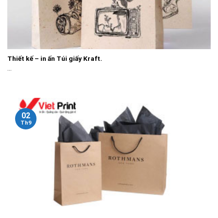
Thiết kế – in ấn Túi giấy Kraft.
...
02
Th9