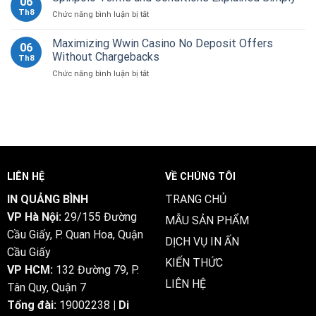
06
Conversion
et
Th8
ở
Chức năng bình luận bị tắt
des
Alternatives
Spinpolo
Devises
Terms
Maximizing Wwin Casino No Deposit Offers
de
06
and
Rivo
Without Chargebacks
Th8
Conditions
Casino
ở
Chức năng bình luận bị tắt
Explained
Maximizing
Simply
Wwin
Casino
No
Deposit
Offers
Without
Chargebacks
LIÊN HỆ
VỀ CHÚNG TÔI
IN QUẢNG BÌNH
TRANG CHỦ
VP Hà Nội:
29/155 Đường
MẪU SẢN PHẨM
Cầu Giấy, P. Quan Hoa, Quận
DỊCH VỤ IN ẤN
Cầu Giấy
KIẾN THỨC
VP HCM:
132 Đường 79, P.
LIÊN HỆ
Tân Quy, Quận 7
Tổng đài:
19002238
| Di