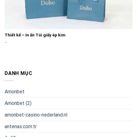
Thiết kế – In ấn Túi giấy ép kim
...
DANH MỤC
Amonbet
Amonbet (2)
amonbet-casino-nederland.nl
antenas.com.tr