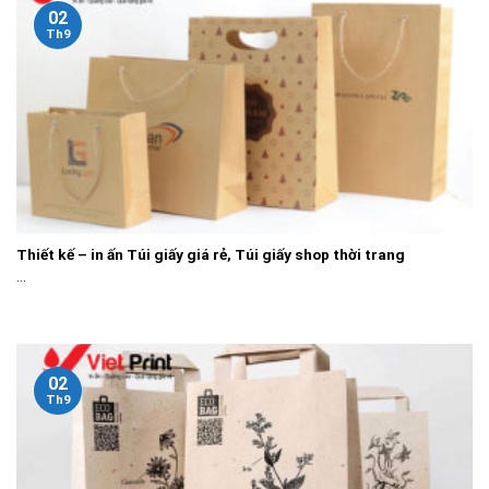
02
Th9
Thiết kế – in ấn Túi giấy giá rẻ, Túi giấy shop thời trang
...
02
Th9