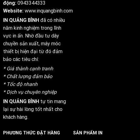
động:
0943344333
Website:
www.inquangbinh.com
IN QUẢNG BÌNH
đã có nhiều
năm kinh nghiệm trong lĩnh
vực in ấn. Nhờ đầu tư dây
chuyền sản xuất, máy móc
thiết bị hiện đại từ đó đảm
bảo các tiêu chí:
* Giá thành cạnh tranh
* Chất lượng đảm bảo
* Tốc độ nhanh
* Dịch vụ chuyên nghiệp
IN QUẢNG BÌNH
tự tin mang
lại sự hài lòng tốt nhất cho
khách hàng.
PHƯƠNG THỨC ĐẶT HÀNG
SẢN PHẨM IN