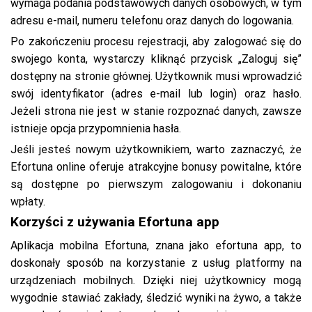
wymaga podania podstawowych danych osobowych, w tym
adresu e-mail, numeru telefonu oraz danych do logowania.
Po zakończeniu procesu rejestracji, aby zalogować się do
swojego konta, wystarczy kliknąć przycisk „Zaloguj się”
dostępny na stronie głównej. Użytkownik musi wprowadzić
swój identyfikator (adres e-mail lub login) oraz hasło.
Jeżeli strona nie jest w stanie rozpoznać danych, zawsze
istnieje opcja przypomnienia hasła.
Jeśli jesteś nowym użytkownikiem, warto zaznaczyć, że
Efortuna online oferuje atrakcyjne bonusy powitalne, które
są dostępne po pierwszym zalogowaniu i dokonaniu
wpłaty.
Korzyści z używania Efortuna app
Aplikacja mobilna Efortuna, znana jako efortuna app, to
doskonały sposób na korzystanie z usług platformy na
urządzeniach mobilnych. Dzięki niej użytkownicy mogą
wygodnie stawiać zakłady, śledzić wyniki na żywo, a także