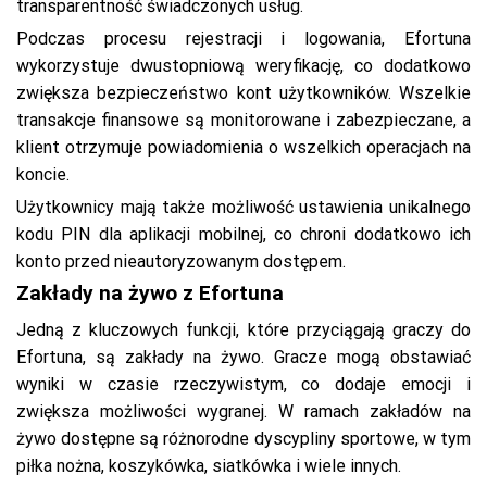
transparentność świadczonych usług.
Podczas procesu rejestracji i logowania, Efortuna
wykorzystuje dwustopniową weryfikację, co dodatkowo
zwiększa bezpieczeństwo kont użytkowników. Wszelkie
transakcje finansowe są monitorowane i zabezpieczane, a
klient otrzymuje powiadomienia o wszelkich operacjach na
koncie.
Użytkownicy mają także możliwość ustawienia unikalnego
kodu PIN dla aplikacji mobilnej, co chroni dodatkowo ich
konto przed nieautoryzowanym dostępem.
Zakłady na żywo z Efortuna
Jedną z kluczowych funkcji, które przyciągają graczy do
Efortuna, są zakłady na żywo. Gracze mogą obstawiać
wyniki w czasie rzeczywistym, co dodaje emocji i
zwiększa możliwości wygranej. W ramach zakładów na
żywo dostępne są różnorodne dyscypliny sportowe, w tym
piłka nożna, koszykówka, siatkówka i wiele innych.