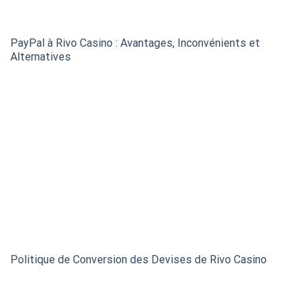
PayPal à Rivo Casino : Avantages, Inconvénients et
Alternatives
Politique de Conversion des Devises de Rivo Casino