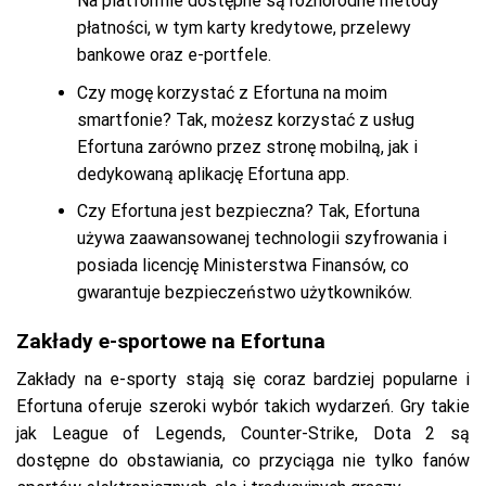
Na platformie dostępne są różnorodne metody
płatności, w tym karty kredytowe, przelewy
bankowe oraz e-portfele.
Czy mogę korzystać z Efortuna na moim
smartfonie? Tak, możesz korzystać z usług
Efortuna zarówno przez stronę mobilną, jak i
dedykowaną aplikację Efortuna app.
Czy Efortuna jest bezpieczna? Tak, Efortuna
używa zaawansowanej technologii szyfrowania i
posiada licencję Ministerstwa Finansów, co
gwarantuje bezpieczeństwo użytkowników.
Zakłady e-sportowe na Efortuna
Zakłady na e-sporty stają się coraz bardziej popularne i
Efortuna oferuje szeroki wybór takich wydarzeń. Gry takie
jak League of Legends, Counter-Strike, Dota 2 są
dostępne do obstawiania, co przyciąga nie tylko fanów