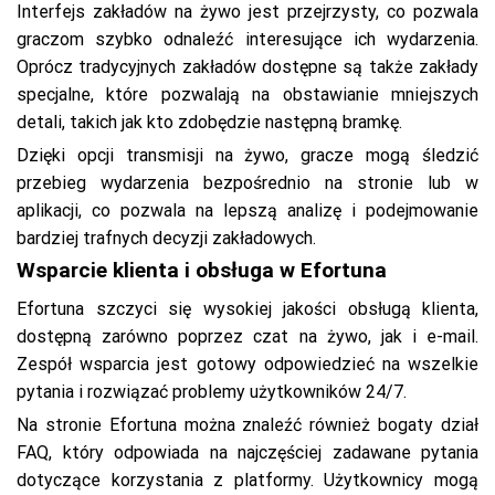
Interfejs zakładów na żywo jest przejrzysty, co pozwala
graczom szybko odnaleźć interesujące ich wydarzenia.
Oprócz tradycyjnych zakładów dostępne są także zakłady
specjalne, które pozwalają na obstawianie mniejszych
detali, takich jak kto zdobędzie następną bramkę.
Dzięki opcji transmisji na żywo, gracze mogą śledzić
przebieg wydarzenia bezpośrednio na stronie lub w
aplikacji, co pozwala na lepszą analizę i podejmowanie
bardziej trafnych decyzji zakładowych.
Wsparcie klienta i obsługa w Efortuna
Efortuna szczyci się wysokiej jakości obsługą klienta,
dostępną zarówno poprzez czat na żywo, jak i e-mail.
Zespół wsparcia jest gotowy odpowiedzieć na wszelkie
pytania i rozwiązać problemy użytkowników 24/7.
Na stronie Efortuna można znaleźć również bogaty dział
FAQ, który odpowiada na najczęściej zadawane pytania
dotyczące korzystania z platformy. Użytkownicy mogą