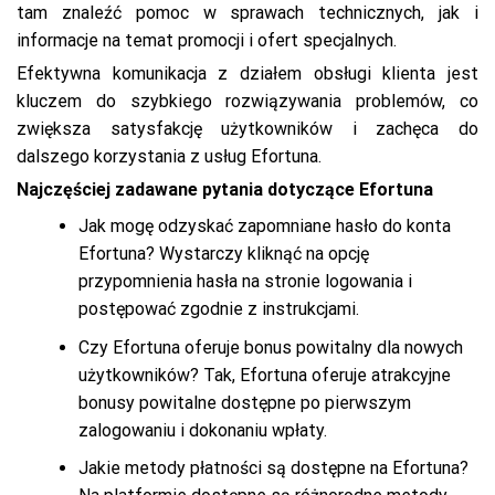
tam znaleźć pomoc w sprawach technicznych, jak i
informacje na temat promocji i ofert specjalnych.
Efektywna komunikacja z działem obsługi klienta jest
kluczem do szybkiego rozwiązywania problemów, co
zwiększa satysfakcję użytkowników i zachęca do
dalszego korzystania z usług Efortuna.
Najczęściej zadawane pytania dotyczące Efortuna
Jak mogę odzyskać zapomniane hasło do konta
Efortuna? Wystarczy kliknąć na opcję
przypomnienia hasła na stronie logowania i
postępować zgodnie z instrukcjami.
Czy Efortuna oferuje bonus powitalny dla nowych
użytkowników? Tak, Efortuna oferuje atrakcyjne
bonusy powitalne dostępne po pierwszym
zalogowaniu i dokonaniu wpłaty.
Jakie metody płatności są dostępne na Efortuna?