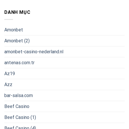
DANH MỤC
Amonbet
Amonbet (2)
amonbet-casino-nederland.nl
antenas.com.tr
Az19
Azz
bar-salsa.com
Beef Casino
Beef Casino (1)
Beef Casino (4)