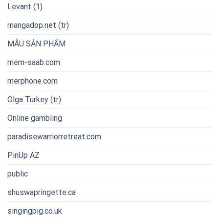
Levant (1)
mangadop.net (tr)
MẪU SẢN PHẨM
mem-saab.com
merphone.com
Olga Turkey (tr)
Online gambling
paradisewarriorretreat.com
PinUp AZ
public
shuswapringette.ca
singingpig.co.uk